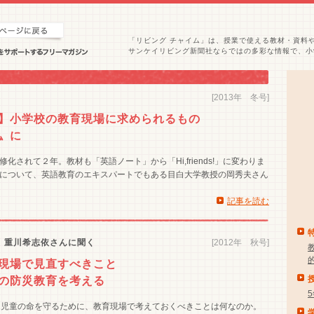
「リビング チャイム」は、授業で使える教材・資料
サンケイリビング新聞社ならではの多彩な情報で、小
[2013年 冬号]
】小学校の教育現場に求められるもの
〟に
されて２年。教材も「英語ノート」から「Hi,friends!」に変わりま
について、英語教育のエキスパートでもある目白大学教授の岡秀夫さん
記事を読む
 重川希志依さんに聞く
[2012年 秋号]
育現場で見直すべきこと
の防災教育を考える
、児童の命を守るために、教育現場で考えておくべきことは何なのか。