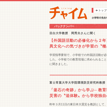
バックナンバー
目白大学教授 岡秀夫さんに聞く
【外国語活動の必修化から２年
異文化への気づきが学習の〝種
学習指導要領で、小学校での外国語活動が必修化
した。小学校での教育現場に求められること
に聞きました。
富士常葉大学大学院環境防災研究科教授
「釜石の奇跡」から学ぶ─ 教
災害の〝追体験〟から学校独自
昨年３月11日の東日本大震災を教訓として