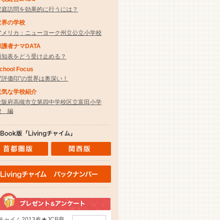
家庭訪問を効果的に行うには？
世界の学校
アメリカ：ニューヨーク州立公立小学校
保護者ナマDATA
通知表をどう受け止める？
chool Focus
〝評価印"の世界は奥深い！
元気な学校紹介
大阪府高槻市立第四中学校区立富田小学
校 編
チャイム2013春★JCB商