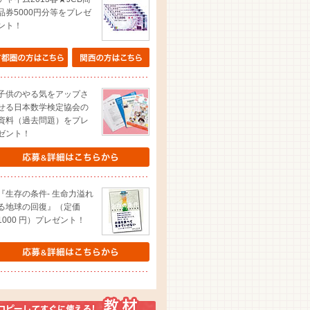
品券5000円分等をプレゼ
ント！
子供のやる気をアップさ
せる日本数学検定協会の
資料（過去問題）をプレ
ゼント！
『生存の条件- 生命力溢れ
る地球の回復』（定価
1000 円）プレゼント！