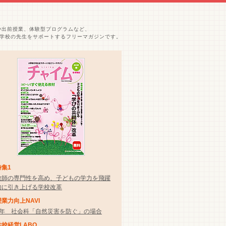
や出前授業、体験型プログラムなど、
学校の先生をサポートするフリーマガジンです。
特集1
教師の専門性を高め、子どもの学力を飛躍
的に引き上げる学校改革
授業力向上NAVI
5年 社会科「自然災害を防ぐ」の場合
学校経営LABO