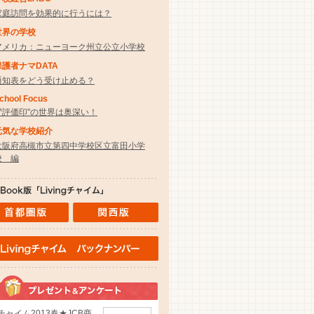
家庭訪問を効果的に行うには？
世界の学校
アメリカ：ニューヨーク州立公立小学校
保護者ナマDATA
通知表をどう受け止める？
chool Focus
〝評価印"の世界は奥深い！
元気な学校紹介
大阪府高槻市立第四中学校区立富田小学
校 編
チャイム2013春★JCB商