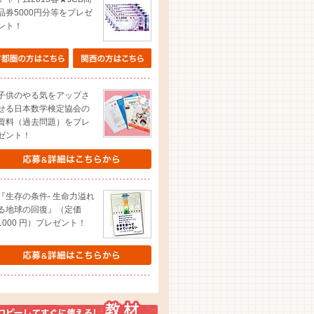
品券5000円分等をプレゼ
ント！
子供のやる気をアップさ
せる日本数学検定協会の
資料（過去問題）をプレ
ゼント！
『生存の条件- 生命力溢れ
る地球の回復』（定価
1000 円）プレゼント！