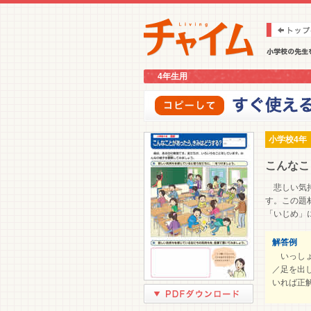
4年生用
小学校4年
こんなこ
悲しい気持
す。この題
「いじめ」
解答例
いっしょ
／足を出
いれば正