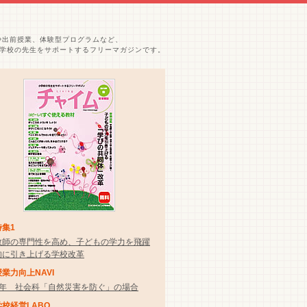
や出前授業、体験型プログラムなど、
学校の先生をサポートするフリーマガジンです。
特集1
教師の専門性を高め、子どもの学力を飛躍
的に引き上げる学校改革
授業力向上NAVI
5年 社会科「自然災害を防ぐ」の場合
学校経営LABO