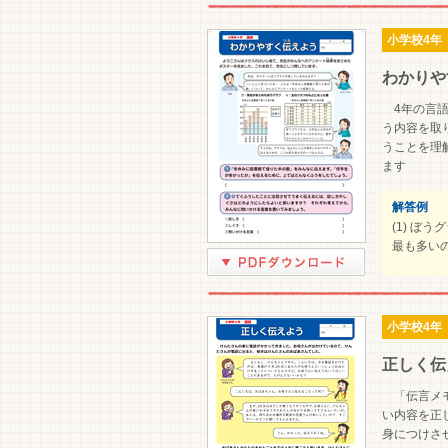
小学校4年
わかりや
4年の言語
う内容を取
うことを理
ます
解答例
(1) ぼ
最も多い
小学校4年
正しく伝
「伝言メモ
い内容を正
身につけさ