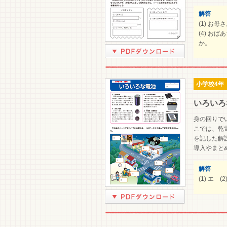
解答
(1) お
(4) お
か。
小学校4年
いろいろ
身の回りで
こでは、乾
を記した解
導入やまと
解答
(1) エ (2